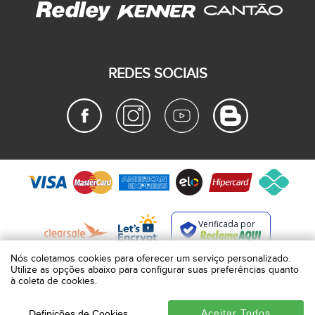
REDES SOCIAIS
Verificada por
Nós coletamos cookies para oferecer um serviço personalizado.
Nós coletamos cookies para oferecer um serviço personalizado.
Utilize as opções abaixo para configurar suas preferências quanto
Utilize as opções abaixo para configurar suas preferências quanto
à coleta de cookies.
à coleta de cookies.
BROCKTON INDÚSTRIA E COMÉRCIO DE VESTUÁRIO E FACÇÕES LTDA
Aceitar Todos
Aceitar Todos
Definições de Cookies
Definições de Cookies
RUA JUMECY RODRIGUES GOMES, 331 - ANEXO 2 - CENTRO - PIRAÍ - RIO DE JANEIRO.