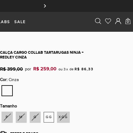
LABS
SALE
0
CALÇA CARGO COLLAB TARTARUGAS NINJA +
REDLEY CINZA
POR:
R$ 259,00
R$ 399,00
ou
3
x
de
R$ 86,33
Cor:
Cinza
Tamanho
P
M
G
GG
XGG