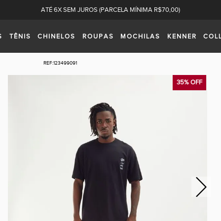
ATÉ 6X SEM JUROS (PARCELA MÍNIMA R$70,00)
S
TÊNIS
CHINELOS
ROUPAS
MOCHILAS
KENNER
COL
REF:
123499091
35% OFF
Next