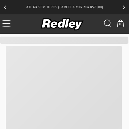
ATÉ 6X SEM JUROS (PARCELA MÍNIMA R$70,00)
0
redley
chinelo
solar