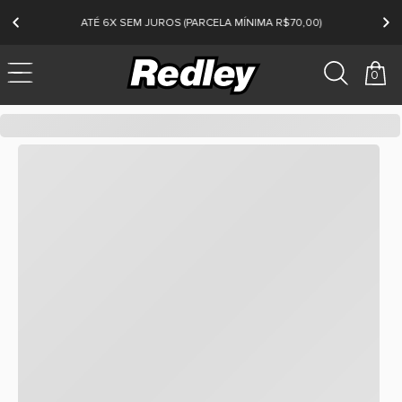
ATÉ 6X SEM JUROS (PARCELA MÍNIMA R$70,00)
0
redley
Kenner
Masculino
Summer