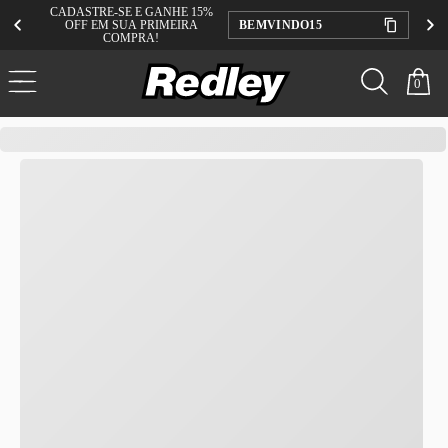
CADASTRE-SE E GANHE 15%
OFF EM SUA PRIMEIRA
BEMVINDO15
COMPRA!
0
redley
Kenner
Masculino
Orak