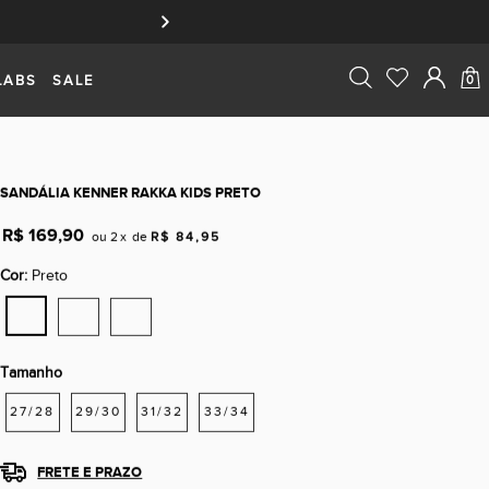
LABS
SALE
0
SANDÁLIA KENNER RAKKA KIDS PRETO
POR:
R$ 169,90
ou
2
x
de
R$ 84,95
Cor:
Preto
Tamanho
27/28
29/30
31/32
33/34
FRETE E PRAZO