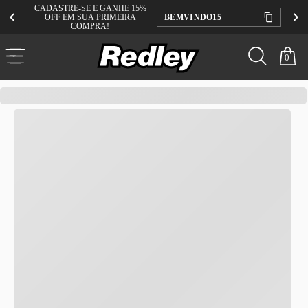
CADASTRE-SE E GANHE 15%
OFF EM SUA PRIMEIRA
BEMVINDO15
COMPRA!
0
redley
Masculino
Camisas
T-shirts